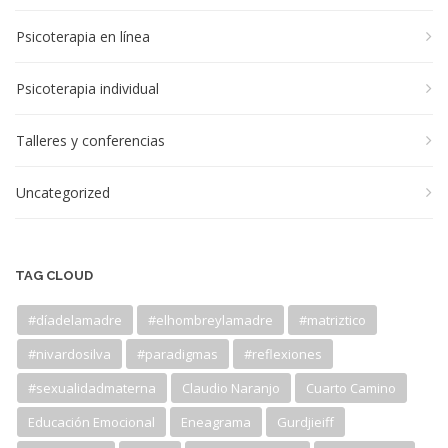
Psicoterapia en línea
Psicoterapia individual
Talleres y conferencias
Uncategorized
TAG CLOUD
#díadelamadre
#elhombreylamadre
#matriztico
#nivardosilva
#paradigmas
#reflexiones
#sexualidadmaterna
Claudio Naranjo
Cuarto Camino
Educación Emocional
Eneagrama
Gurdjieiff