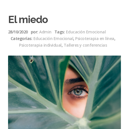
El miedo
28/10/2020
por:
Admin
Tags:
Educación Emocional
Categorías:
Educación Emocional
,
Psicoterapia en línea
,
Psicoterapia individual
,
Talleres y conferencias