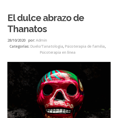
El dulce abrazo de
Thanatos
28/10/2020
por:
Admin
Categorías:
Duelo/Tanatologia
,
Psicoterapia de familia
,
Psicoterapia en línea