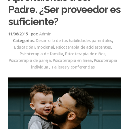
Padre. ¿Ser proveedor es
suficiente?
11/06/2015
por:
Admin
Categorías:
Desarrollo de tus habilidades parentales
,
Educación Emocional
,
Psicoterapia de adolescentes
,
Psicoterapia de familia
,
Psicoterapia de niños
,
Psicoterapia de pareja
,
Psicoterapia en línea
,
Psicoterapia
individual
,
Talleres y conferencias