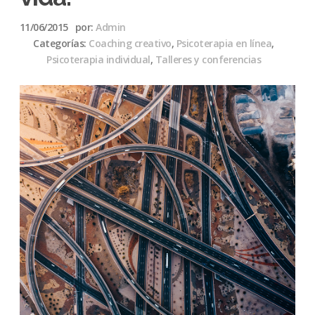
11/06/2015
por:
Admin
Categorías:
Coaching creativo
,
Psicoterapia en línea
,
Psicoterapia individual
,
Talleres y conferencias