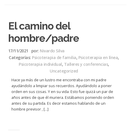
El camino del
hombre/padre
17/11/2021
por:
Nivardo Silva
Categorías:
Psicoterapia de familia
,
Psicoterapia en línea
,
Psicoterapia individual
,
Talleres y conferencias
,
Uncategorized
Hace ya más de un lustro me encontraba con mi padre
ayudándolo a limpiar sus recuerdos. Ayudándolo a poner
orden en sus cosas. Y en su vida. Esto fue quizá un par de
años antes de que él muriera. Estábamos poniendo orden
antes de su partida. Es decir estamos hablando de un
hombre previsor , […]