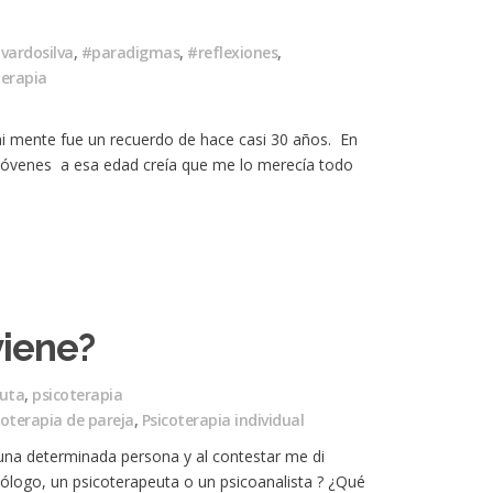
vardosilva
,
#paradigmas
,
#reflexiones
,
terapia
i mente fue un recuerdo de hace casi 30 años. En
jóvenes a esa edad creía que me lo merecía todo
viene?
euta
,
psicoterapia
coterapia de pareja
,
Psicoterapia individual
una determinada persona y al contestar me di
ólogo, un psicoterapeuta o un psicoanalista ? ¿Qué