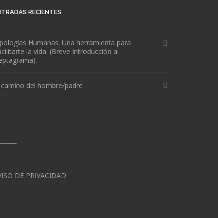
NTRADAS RECIENTES
ipologías Humanas: Una herramienta para
cilitarte la vida. (Breve Introducción al
eptagrama).
l camino del hombre/padre
______
VISO DE PRIVACIDAD