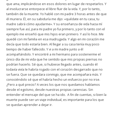
que ama, implicándose en esos dolores en lugar de respetarlos. Y
al involucrarse entorpece el libre fluir de la vida. Y, por lo tanto,
también de la muerte. Yo hablé con mi padre 3 horas antes de que
él muriera. Él, en su sabiduría me dijo: «quédate en tu casa, tu
madre sabrá cómo ayudarme». Y su enseñanza de vida hacia mí
siempre fue así, para mi padre yo fui primero, y por lo tanto con el
ejemplo me enseñó que mis hijos eran primero. Y así lo hice. Me
quedé con mi familia en esa madrugada. Y algo en mi corazón me
decía que todo estaría bien. Al llegar a su casa tenía muy poco
tiempo de haber fallecido. Y vi a mi madre junto a él
acompañándolo. Y encontré a mi hermano para sostenerme el
único día de mi vida que he sentido que mis propias piernas no
podrían hacerlo. Sé que, si hubiese llegado antes, cuando él
todavía vivía le habría rogado con el corazón desgarrado que no
se fuera. Que se quedara conmigo, que me acompañara más. Y
conociéndolo sé que el habría hecho un esfuerzo por no irse.
¿Pero a qué precio? A veces los que nos quedamos hablamos
desde el egoísmo, desde nuestras propias carencias. Sin
entender el mensaje del que se ha ido. A fin de cuentas, si bien la
muerte puede ser un viaje individual, es importante para los que
se quedan aprender a dejar ir.