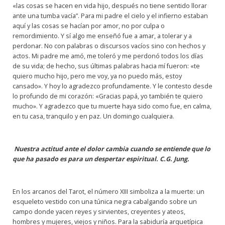
«las cosas se hacen en vida hijo, después no tiene sentido llorar
ante una tumba vacía”. Para mi padre el cielo y el infierno estaban
aquí y las cosas se hacían por amor, no por culpa o
remordimiento. Y sí algo me enseñó fue a amar, a tolerar y a
perdonar. No con palabras o discursos vacíos sino con hechos y
actos. Mi padre me amó, me toleró y me perdonó todos los días
de su vida; de hecho, sus últimas palabras hacia mí fueron: «te
quiero mucho hijo, pero me voy, ya no puedo más, estoy
cansado». Y hoy lo agradezco profundamente. Y le contesto desde
lo profundo de mi corazón: «Gracias papá, yo también te quiero
mucho». Y agradezco que tu muerte haya sido como fue, en calma,
en tu casa, tranquilo y en paz. Un domingo cualquiera.
Nuestra actitud ante el dolor cambia cuando se entiende que lo
que ha pasado es para un despertar espiritual. C.G. Jung.
En los arcanos del Tarot, el número XIII simboliza a la muerte: un
esqueleto vestido con una túnica negra cabalgando sobre un
campo donde yacen reyes y sirvientes, creyentes y ateos,
hombres y mujeres, viejos y niños. Para la sabiduría arquetípica