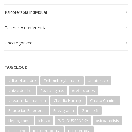
Psicoterapia individual
Talleres y conferencias
Uncategorized
TAG CLOUD
#díadelamadre
#elhombreylamadre
#matriztico
#nivardosilva
#paradigmas
#reflexiones
#sexualidadmaterna
Claudio Naranjo
Cuarto Camino
Educación Emocional
Eneagrama
Gurdjieiff
Heptagrama
Ichazo
P. D. OUSPENSKY
psicoanalisis
psicologo
psicoterapeuta
psicoterapia