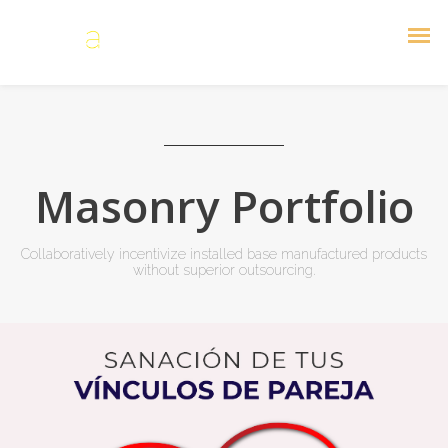
Masonry Portfolio
Collaboratively incentivize installed base manufactured products
without superior outsourcing.
DESARROLLO DE TU ATENCIÓN PLENA