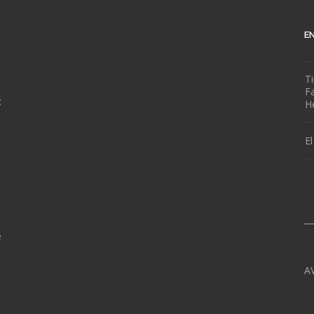
E
T
Fa
:
H
E
__
e
A