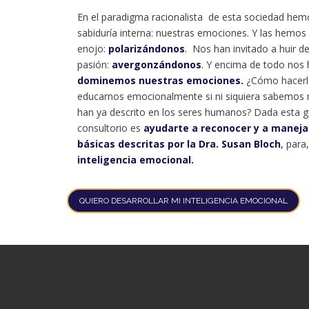
En el paradigma racionalista de esta sociedad hem
sabiduría interna: nuestras emociones. Y las hemos
enojo:
polarizándonos
.
Nos han invitado a huir del
pasión:
avergonzándonos
.
Y encima de todo nos 
dominemos nuestras emociones.
¿Cómo hacerlo
educarnos emocionalmente si ni siquiera sabemos 
han ya descrito en los seres humanos? Dada esta g
consultorio es
ayudarte a reconocer y a maneja
básicas descritas por la Dra. Susan Bloch
,
para,
inteligencia emocional.
QUIERO DESARROLLAR MI INTELIGENCIA EMOCIONAL