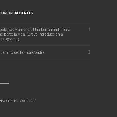
NTRADAS RECIENTES
ipologías Humanas: Una herramienta para
cilitarte la vida. (Breve Introducción al
eptagrama).
l camino del hombre/padre
______
VISO DE PRIVACIDAD