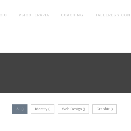
ICIO
PSICOTERAPIA
COACHING
TALLERES Y CON
All
(
)
Identity
(
)
Web Design
(
)
Graphic
(
)