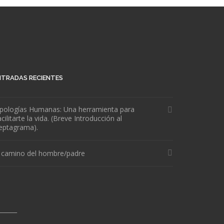
NTRADAS RECIENTES
ipologías Humanas: Una herramienta para
cilitarte la vida. (Breve Introducción al
eptagrama).
l camino del hombre/padre
______