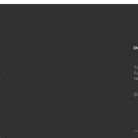
E
T
Fa
:
H
E
__
e